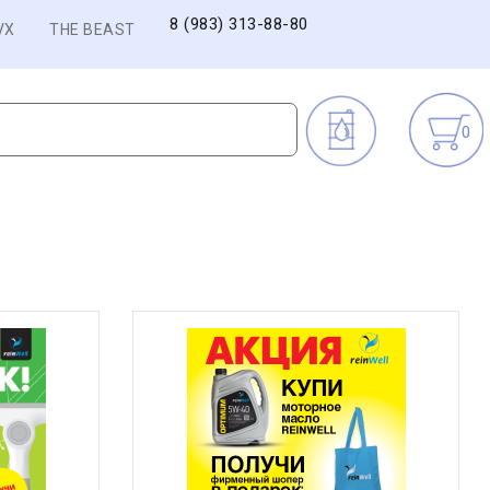
8 (983) 313-88-80
VX
THE BEAST
0