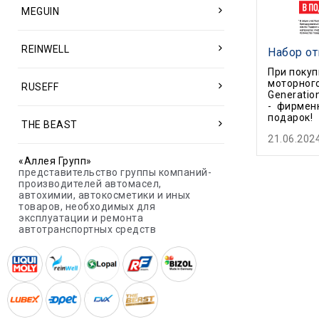
MEGUIN
REINWELL
Набор от
При покуп
моторног
RUSEFF
Generatio
- фирмен
подарок!
THE BEAST
21.06.202
«Аллея Групп»
представительство группы компаний-
производителей автомасел,
автохимии, автокосметики и иных
товаров, необходимых для
эксплуатации и ремонта
автотранспортных средств