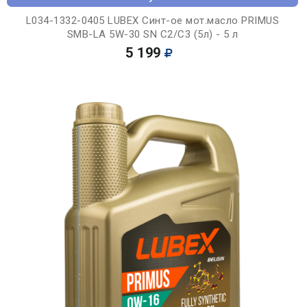
L034-1332-0405 LUBEX Синт-ое мот.масло PRIMUS
SMB-LA 5W-30 SN C2/C3 (5л) - 5 л
5 199